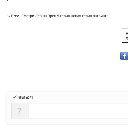
« Prev
Смотри Левша Эрен 5 серия новая серия онгоинга
♥
✔
댓글 쓰기
?