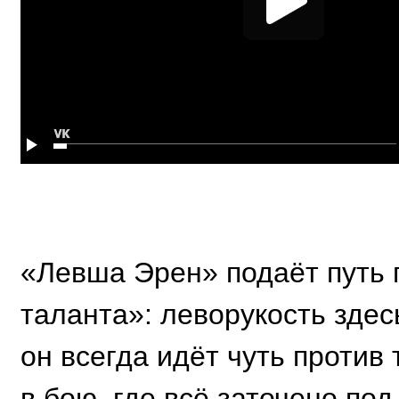
«Левша Эрен» подаёт путь 
таланта»: леворукость здес
он всегда идёт чуть против 
в бою, где всё заточено по