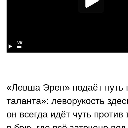
«Левша Эрен» подаёт путь 
таланта»: леворукость здес
он всегда идёт чуть против 
в бою, где всё заточено по