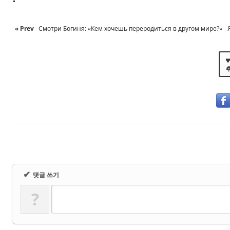
« Prev
Смотри Богиня: «Кем хочешь переродиться в другом мире?» - Я: 
♥
✔
댓글 쓰기
?