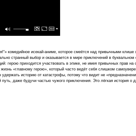
оя!“» комедийное исекай-аниме, которое смеётся над привычными клише
мально странный выбор и оказывается в мире приключений в буквальном 
й: герою приходится участвовать в эпике, не имея привычных прав на с
 жизнь «главному герою», который часто ведёт себя слишком самоувер
н удержать историю от катастрофы, потому что видит не «предназначени
 путь, даже будучи частью чужого приключения. Это лёгкая история о д