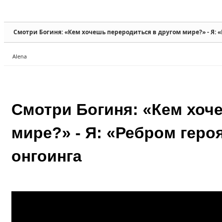
Sketchbook5, 스케치북5
Sketchbook5, 스케치북5
Смотри Богиня: «Кем хочешь переродиться в другом мире?» - Я: «
Alena
Sketchbook5, 스케치북5
Sketchbook5, 스케치북5
Смотри Богиня: «Кем хоч
мире?» - Я: «Ребром геро
онгоинга