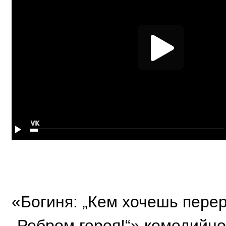
«Богиня: „Кем хочешь перер
„Ребром героя!“» комедийно