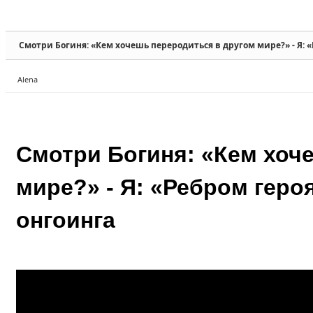
Sketchbook5, 스케치북5
Sketchbook5, 스케치북5
Смотри Богиня: «Кем хочешь переродиться в другом мире?» - Я: «
Alena
Sketchbook5, 스케치북5
Sketchbook5, 스케치북5
Смотри Богиня: «Кем хоч
мире?» - Я: «Ребром геро
онгоинга