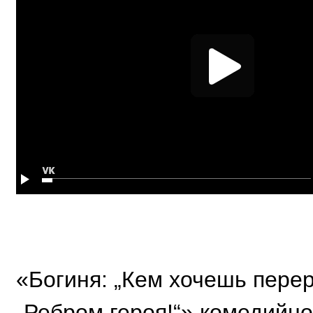
«Богиня: „Кем хочешь перер
„Ребром героя!“» комедийно