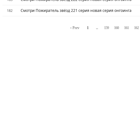
Смотри Пожиратель звёзд 221 серия новая серия онгоинга
182
‹ Prev
1
...
159
160
161
162