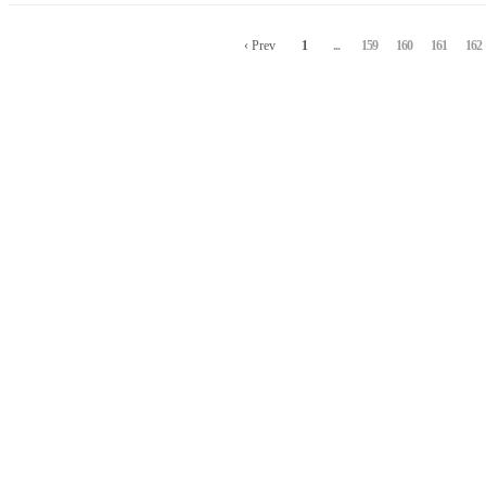
‹ Prev
1
...
159
160
161
162