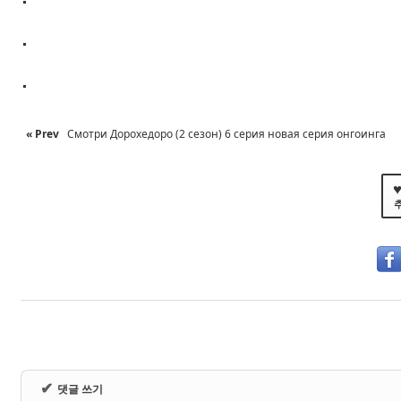
.
.
« Prev
Смотри Дорохедоро (2 сезон) 6 серия новая серия онгоинга
♥
✔
댓글 쓰기