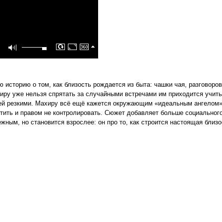
 историю о том, как близость рождается из быта: чашки чая, разговоро
ру уже нельзя спрятать за случайными встречами им приходится учитьс
юдей резкими. Махиру всё ещё кажется окружающим «идеальным ангелом
тить и правом не контролировать. Сюжет добавляет больше социального
жным, но становится взрослее: он про то, как строится настоящая близо