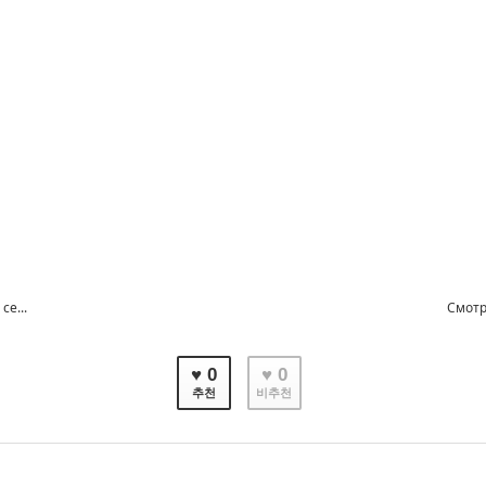
е...
Смотр
♥ 0
♥ 0
추천
비추천