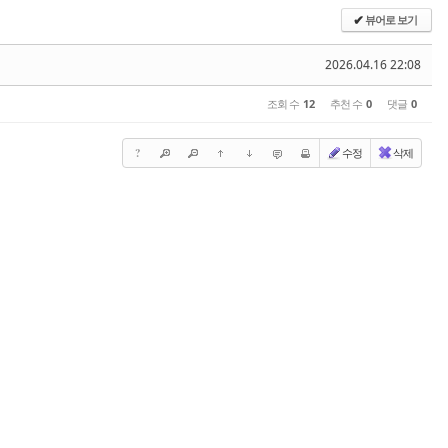
뷰어로 보기
✔
2026.04.16 22:08
조회 수
12
추천 수
0
댓글
0
?
수정
삭제