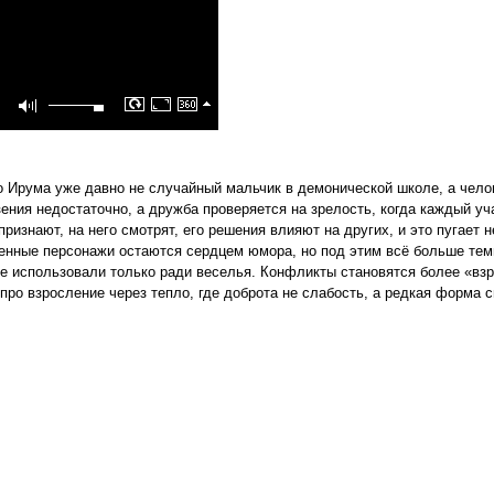
о Ирума уже давно не случайный мальчик в демонической школе, а чело
зения недостаточно, а дружба проверяется на зрелость, когда каждый у
ризнают, на него смотрят, его решения влияют на других, и это пугает
пенные персонажи остаются сердцем юмора, но под этим всё больше тем
ше использовали только ради веселья. Конфликты становятся более «взр
про взросление через тепло, где доброта не слабость, а редкая форма 