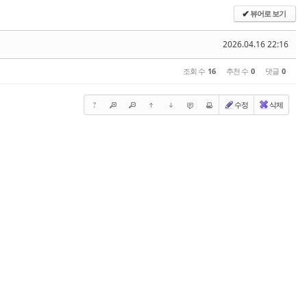
뷰어로 보기
✔
2026.04.16 22:16
조회 수
16
추천 수
0
댓글
0
?
수정
삭제