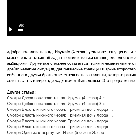
«Добро пожаловать в ад, Ирума!» (4 сезон) усиливает ощущение, чт
сезоне растёт масштаб задач: появляются испытания, где одного ве
амбициями. Ируме всё сложнее оставаться тихим и незаметным его п
драйв: нелепые ситуации, демонические традиции и яркие второсте
себя, а его друзья брать ответственность за таланты, которые рань
хочешь стать в мире, где «ад» может быть домом. Это продолжение 
Другие статьи:
Смотри Добро пожаловать в ад, Ирума! (4 сезон) 4 с...
Смотри Добро пожаловать в ад, Ирума! (4 сезон) 3 с...
Смотри Власть книжного червя: Приёмная дочь лорда ...
Смотри Власть книжного червя: Приёмная дочь лорда ...
Смотри Власть книжного червя: Приёмная дочь лорда ...
Смотри Власть книжного червя: Приёмная дочь лорда ...
Смотри Один из отвергнутых: Изгой (6 сезон) 20 сер...