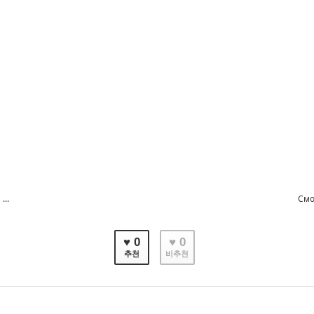
...
Смо
♥ 0
♥ 0
추천
비추천