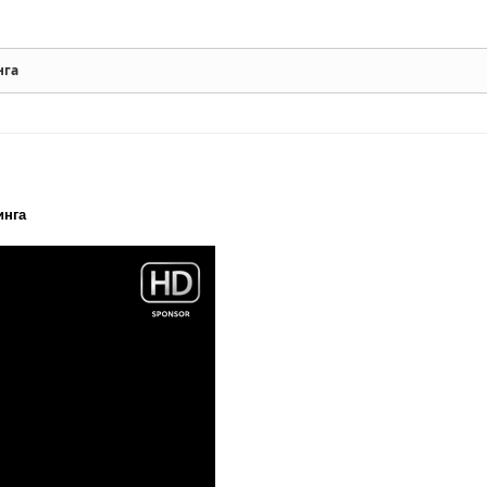
нга
инга