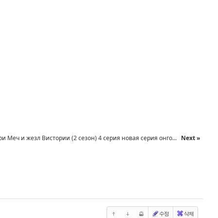
и Меч и жезл Вистории (2 сезон) 4 серия новая серия онго...
Next »
수정
삭제