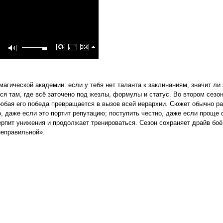
агической академии: если у тебя нет таланта к заклинаниям, значит ли 
я там, где всё заточено под жезлы, формулы и статус. Во втором сезо
любая его победа превращается в вызов всей иерархии. Сюжет обычно р
о, даже если это портит репутацию; поступить честно, даже если проще
ерпит унижения и продолжает тренироваться. Сезон сохраняет драйв боё
неправильной».