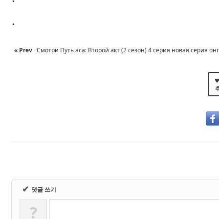
.
« Prev
Смотри Путь аса: Второй акт (2 сезон) 4 серия новая серия онг.
♥
✔
댓글 쓰기
?