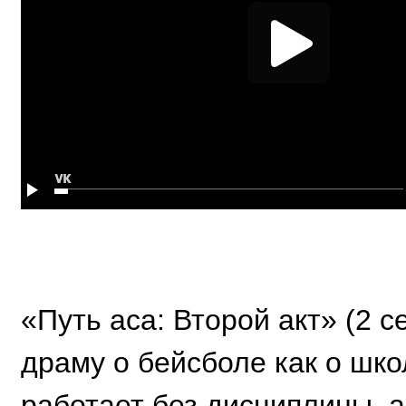
«Путь аса: Второй акт» (2 
драму о бейсболе как о шко
работает без дисциплины, а