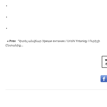
.
.
.
« Prev
Դիտել անվճար Уриши ентаник / Urishi Yntaniqy / Ուրիշի
Ընտանիք...
♥