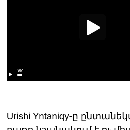
Urishi Yntaniqy-ը ընտան
բառը նշանակում է ոչ մի