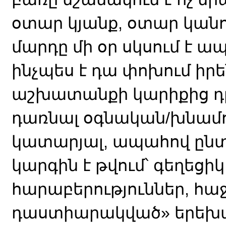
օտար կյանք, օտար կանո
մարդը մի օր սկսում է ա
ինչպես է դա փոխում իրե
աշխատանքի կարիքից դր
դառնալ օգնական/խնամ
կատարյալ, ապահով ընտա
կարգին է թվում՝ գեղեցի
հարաբերություններ, հաջ
դաստիարակված» երեխա։