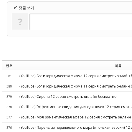
✔
댓글 쓰기
?
번호
제목
(YouTube) Бог и юридическая фирма 12 серия смотреть онлайн 
381
(YouTube) Бог и юридическая фирма 11 серия смотреть онлайн 
380
(YouTube) Сирена 12 серия смотреть онлайн бесплатно
379
(YouTube) Эффективные свидания для одиночек 12 серия смотр
378
(YouTube) Моя романтическая афера 12 серия смотреть онлайн
377
(YouTube) Парень из параллельного мира (японская версия) 12
376