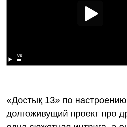
«Достық 13» по настроению 
долгоживущий проект про др
одна сюжетная интрига, а 