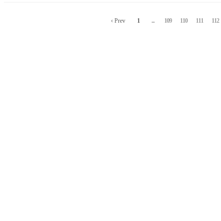
‹ Prev
1
...
109
110
111
112