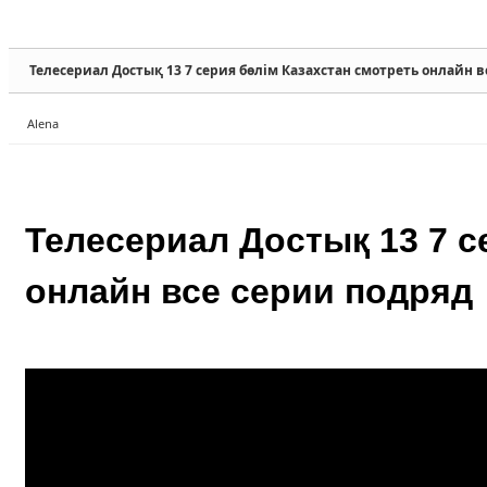
Sketchbook5, 스케치북5
Sketchbook5, 스케치북5
Телесериал Достық 13 7 серия бөлім Казахстан смотреть онлайн 
Alena
Sketchbook5, 스케치북5
Sketchbook5, 스케치북5
Телесериал Достық 13 7 с
онлайн все серии подряд