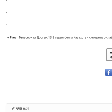
.
.
« Prev
Телесериал Достық 13 8 серия бөлім Казахстан смотреть онлайн
♥
✔
댓글 쓰기