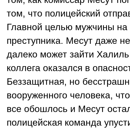
том, что полицейский отпра
Главной целью мужчины на 
преступника. Месут даже не
далеко может зайти Халиль.
коллега оказался в опаснос
Беззащитная, но бесстрашн
вооруженного человека, чт
все обошлось и Месут остал
полицейская команда упуст