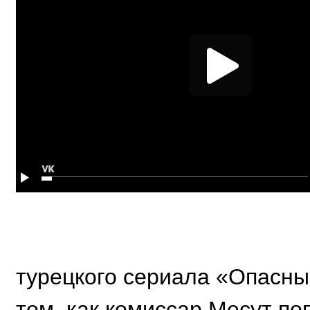
турецкого сериала «Опасны
том, как комиссар Месут по