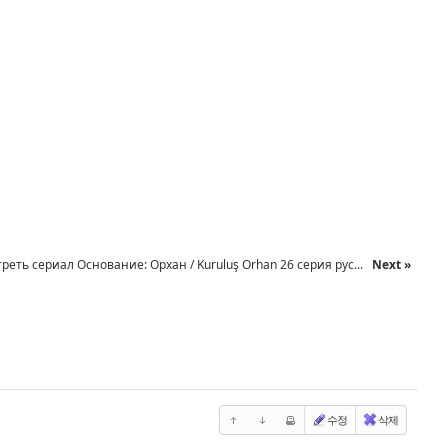
реть сериал Основание: Орхан / Kuruluş Orhan 26 серия рус...
Next »
수정
삭제