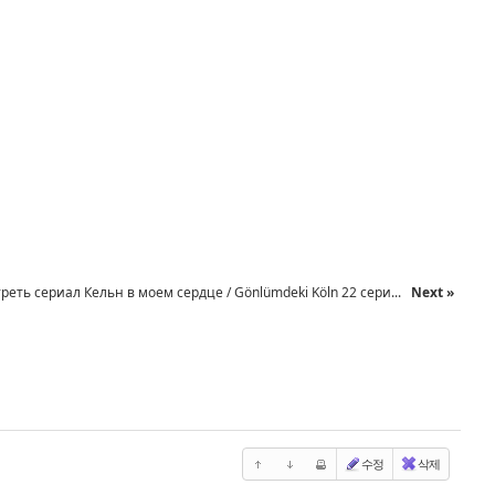
реть сериал Кельн в моем сердце / Gönlümdeki Köln 22 сери...
Next »
수정
삭제