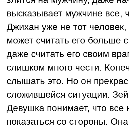
высказывает мужчине все, ч
Джихан уже не тот человек, 
может считать его больше с
даже считать его своим вр
слишком много чести. Коне
слышать это. Но он прекрас
сложившейся ситуации. Зей
Девушка понимает, что все 
показаться со стороны. Она