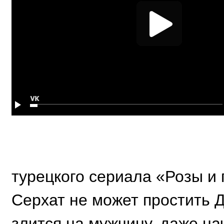
турецкого сериала «Розы и 
Серхат не может простить Д
злится на мужчину, даже на