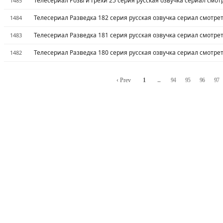
Телесериал Розы и Грехи 25 серия русская озвучка сериал смот
1485
Телесериал Разведка 182 серия русская озвучка сериал смотрет
1484
Телесериал Разведка 181 серия русская озвучка сериал смотрет
1483
Телесериал Разведка 180 серия русская озвучка сериал смотрет
1482
‹ Prev
1
...
94
95
96
97