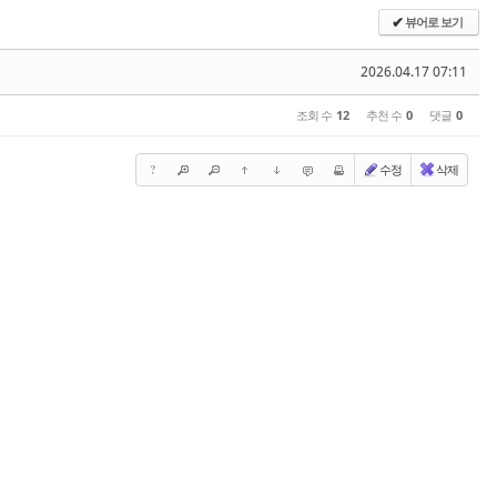
뷰어로 보기
✔
2026.04.17 07:11
조회 수
12
추천 수
0
댓글
0
?
수정
삭제