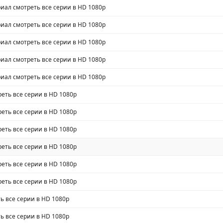
риал смотреть все серии в HD 1080p
риал смотреть все серии в HD 1080p
риал смотреть все серии в HD 1080p
риал смотреть все серии в HD 1080p
риал смотреть все серии в HD 1080p
реть все серии в HD 1080p
реть все серии в HD 1080p
реть все серии в HD 1080p
реть все серии в HD 1080p
реть все серии в HD 1080p
реть все серии в HD 1080p
ь все серии в HD 1080p
ь все серии в HD 1080p