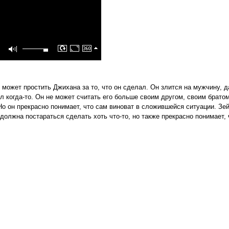
е может простить Джихана за то, что он сделал. Он злится на мужчину, 
нал когда-то. Он не может считать его больше своим другом, своим брат
Но он прекрасно понимает, что сам виноват в сложившейся ситуации. Зе
должна постараться сделать хоть что-то, но также прекрасно понимает,