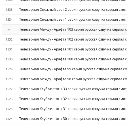
Телесериал Снежный свет 2 серия русская озвучка сериал смот
1535
Телесериал Снежный свет 1 серия русская озвучка сериал смот
1534
Телесериал Между - Арафта 103 серия русская озвучка сериал 
»
Телесериал Между - Арафта 102 серия русская озвучка сериал 
1532
Телесериал Между - Арафта 101 серия русская озвучка сериал 
1531
Телесериал Между - Арафта 100 серия русская озвучка сериал 
1530
Телесериал Между - Арафта 99 серия русская озвучка сериал с
1529
Телесериал Между - Арафта 98 серия русская озвучка сериал с
1528
Телесериал Клуб чистоты 33 серия русская озвучка сериал смот
1527
Телесериал Клуб чистоты 32 серия русская озвучка сериал смот
1526
Телесериал Клуб чистоты 31 серия русская озвучка сериал смот
1525
Телесериал Клуб чистоты 30 серия русская озвучка сериал смот
1524