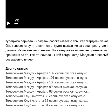
турецкого сериала «Арафта» рассказывает о том, как Мерджан узнае
Она говорит отцу, что если он отбудет наказание за свои преступле
делала, были неправильными. Но женщина не может не признать тог
прощения за то, как относилась к ней тогда, когда Мерджан в перв
совершенно иначе…
Другие статьи:
Телесериал Между - Арафта 102 серия русская озвучк...
Телесериал Между - Арафта 101 серия русская озвучк...
Телесериал Между - Арафта 100 серия русская озвучк...
Телесериал Между - Арафта 99 серия русская озвучка...
Телесериал Между - Арафта 98 серия русская озвучка...
Телесериал Клуб чистоты 33 серия русская озвучка с...
Телесериал Клуб чистоты 32 серия русская озвучка с...
Телесериал Клуб чистоты 31 серия русская озвучка с...