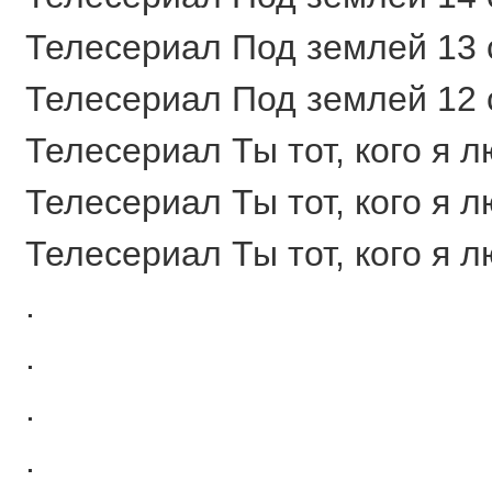
Телесериал Под землей 13 с
Телесериал Под землей 12 с
Телесериал Ты тот, кого я л
Телесериал Ты тот, кого я л
Телесериал Ты тот, кого я л
.
.
.
.