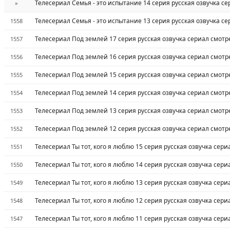
Телесериал Семья - это испытание 14 серия русская озвучка се
»
Телесериал Семья - это испытание 13 серия русская озвучка се
1558
Телесериал Под землей 17 серия русская озвучка сериал смотр
1557
Телесериал Под землей 16 серия русская озвучка сериал смотр
1556
Телесериал Под землей 15 серия русская озвучка сериал смотр
1555
Телесериал Под землей 14 серия русская озвучка сериал смотр
1554
Телесериал Под землей 13 серия русская озвучка сериал смотр
1553
Телесериал Под землей 12 серия русская озвучка сериал смотр
1552
Телесериал Ты тот, кого я люблю 15 серия русская озвучка сери
1551
Телесериал Ты тот, кого я люблю 14 серия русская озвучка сери
1550
Телесериал Ты тот, кого я люблю 13 серия русская озвучка сери
1549
Телесериал Ты тот, кого я люблю 12 серия русская озвучка сери
1548
Телесериал Ты тот, кого я люблю 11 серия русская озвучка сери
1547