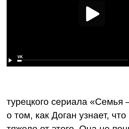
турецкого сериала «Семья 
о том, как Доган узнает, ч
тяжело от этого. Она не пон