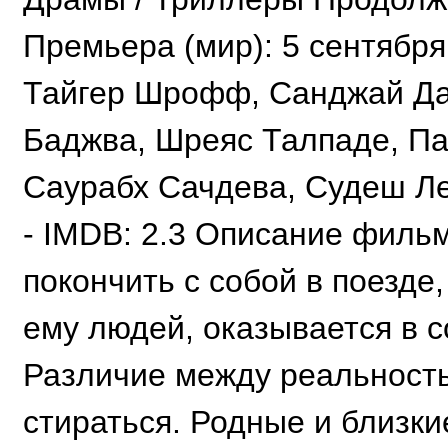
Премьера (мир): 5 сентябр
Тайгер Шрофф, Санджай Дат
Баджва, Шреяс Талпаде, Па
Саурабх Сачдева, Судеш Ле
- IMDB: 2.3 Описание филь
покончить с собой в поезде
ему людей, оказывается в с
Различие между реальност
стираться. Родные и близк