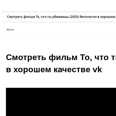
Sketchbook5, 스케치북5
Sketchbook5, 스케치북5
Смотреть фильм То, что ты убиваешь (2025) бесплатно в хорошем 
Alena
Sketchbook5, 스케치북5
Sketchbook5, 스케치북5
Смотреть фильм То, что т
в хорошем качестве vk