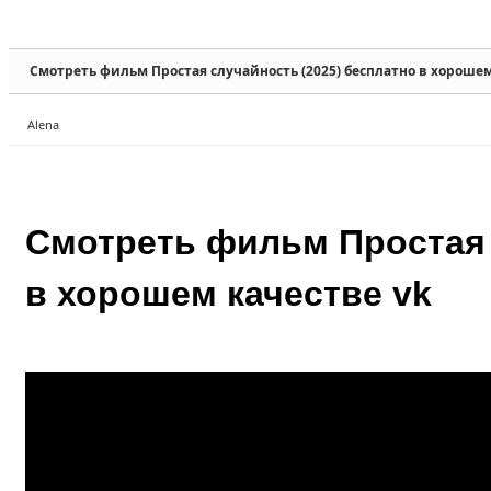
Sketchbook5, 스케치북5
Sketchbook5, 스케치북5
Смотреть фильм Простая случайность (2025) бесплатно в хорошем
Alena
Sketchbook5, 스케치북5
Sketchbook5, 스케치북5
Смотреть фильм Простая 
в хорошем качестве vk