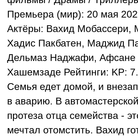
Премьера (мир): 20 мая 20
Актёры: Вахид Мобассери,
Хадис Пакбатен, Маджид П
Дельмаз Наджафи, Афсане
Хашемзаде Рейтинги: KP: 7
Семья едет домой, и внеза
в аварию. В автомастерской
протеза отца семейства - э
мечтал отомстить. Вахид го